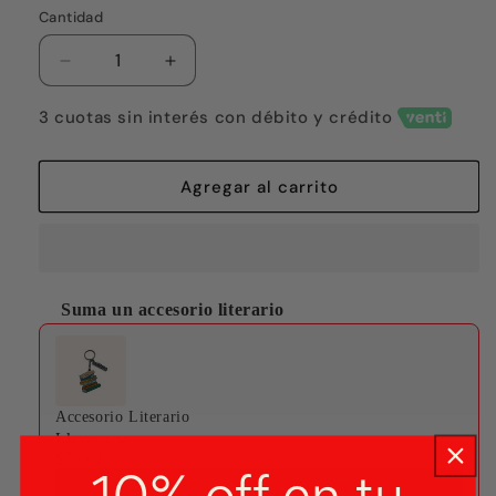
Cantidad
Reducir
Aumentar
cantidad
cantidad
para
para
3 cuotas sin interés con débito y crédito
Un
Un
volcán
volcán
estalló
estalló
Agregar al carrito
en
en
el
el
mar
mar
Suma un accesorio literario
Use the Previous and Next buttons to navigate through produ
Accesorio Literario
Llavero
$7.000
Agregar