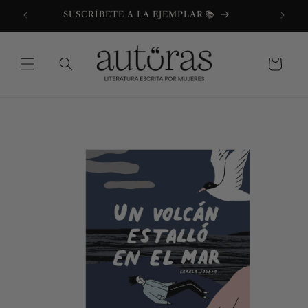
Ir
directamente
SUSCRÍBETE A LA EJEMPLAR 📚
al contenido
Carrito
Ir
directamente
a la
información
del producto