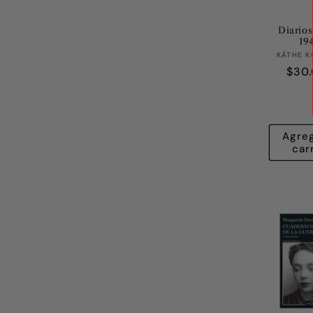
Diarios
19
KÄTHE K
Prec
$30
habi
Agreg
car