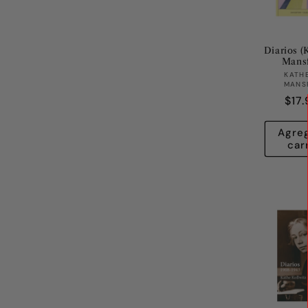
Diarios (
Mansf
KATH
MANS
Pre
$17
habi
Agreg
car