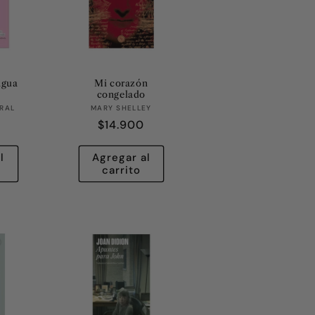
ngua
Mi corazón
congelado
eedor:
Proveedor:
TRAL
MARY SHELLEY
Precio
$14.900
habitual
l
Agregar al
carrito