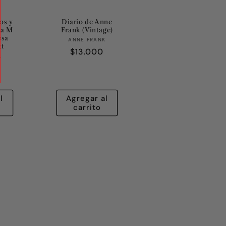
os y
Diario de Anne
na M
Frank (Vintage)
esa
Proveedor:
ANNE FRANK
tt
Precio
$13.000
eedor:
A
habitual
l
l
Agregar al
carrito