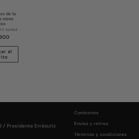
os de la
y otros
tos
Proveedor:
TE DURAS
cio
.900
tual
ar al
rito
Conócenos
Envíos y retiros
 / Presidente Errázuriz
Términos y condiciones