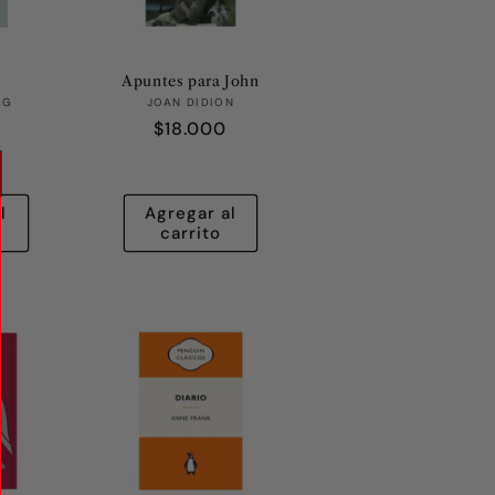
Apuntes para John
eedor:
Proveedor:
AG
JOAN DIDION
Precio
$18.000
habitual
l
Agregar al
carrito