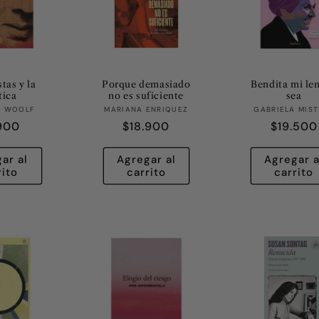
stas y la
Porque demasiado
Bendita mi le
tica
no es suficiente
sea
Proveedor:
Proveedor:
Prov
A WOOLF
MARIANA ENRIQUEZ
GABRIELA MIS
cio
.900
Precio
$18.900
Precio
$19.500
itual
habitual
habitual
ar al
Agregar al
Agregar a
rito
carrito
carrito