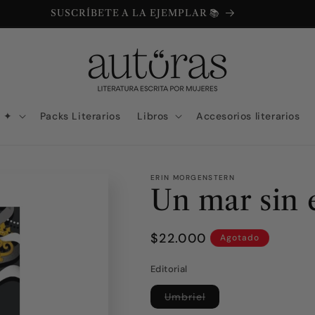
SUSCRÍBETE A LA EJEMPLAR 📚
N ✦
Packs Literarios
Libros
Accesorios literarios
ERIN MORGENSTERN
Un mar sin e
Precio
$22.000
Agotado
habitual
Editorial
Variante
Umbriel
agotada