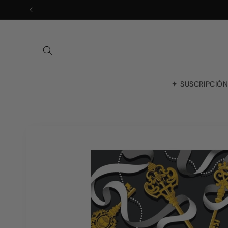
Ir
directamente
al contenido
✦ SUSCRIPCIÓ
Ir
directamente
a la
información
del producto