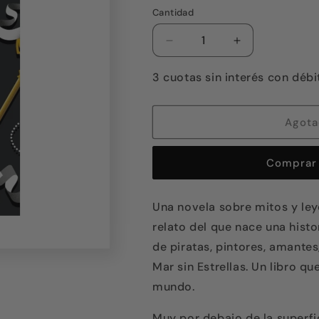
o
no
Cantidad
disponible
Reducir
Aumentar
cantidad
cantidad
para
para
3 cuotas sin interés con débi
Un
Un
mar
mar
sin
sin
Agot
estrellas
estrellas
Comprar 
Una novela sobre mitos y ley
relato del que nace una hist
de piratas, pintores, amante
Mar sin Estrellas. Un libro 
mundo.
Muy por debajo de la superfici