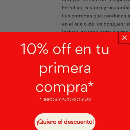
Estrellas, hay una gran cantid
Las entradas que conducen a 
en el suelo de los bosques; en
incluso, pueden estar a simpl
encontrarán. Sus puertas ha
10% off en tu
Zachary busca su puerta, aun
silencioso, una certeza inexp
primera
otro sitio. Cuando descubre u
biblioteca del campus, empie
compra*
de prisioneros que buscan am
De repente, una vuelta de pág
*LIBROS Y ACCESORIOS
propia niñez, increíblemente 
Una abeja, una llave y una e
¡Quiero el descuento!
a dos personas que cambiarán