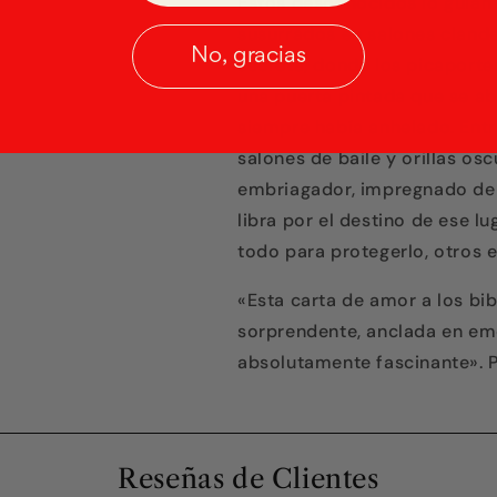
Estos desconocidos lo guían 
susurrados en salones clande
No, gracias
secreta, donde los picaportes
una puerta pintada que se a
siempre había anhelado. Entr
salones de baile y orillas o
embriagador, impregnado de 
libra por el destino de ese lu
todo para protegerlo, otros e
«Esta carta de amor a los bib
sorprendente, anclada en em
absolutamente fascinante». 
Reseñas de Clientes