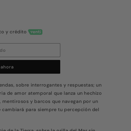
to y crédito
ado
ahora
endas, sobre interrogantes y respuestas; un
oria de amor atemporal que lanza un hechizo
s, mentirosos y barcos que navegan por un
que cambiará para siempre tu percepción del
e de la Tierra, sobre la orilla del Mar sin