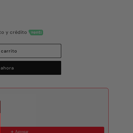
to y crédito
 carrito
ahora
 to navigate through product recommendations, or scroll horizon
Agregar