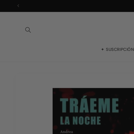
Ir
directamente
al contenido
✦ SUSCRIPCIÓ
Ir
directamente
a la
información
del producto