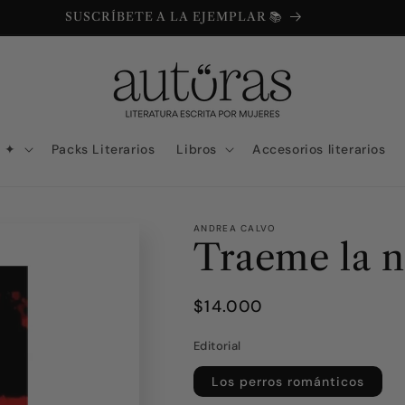
SUSCRÍBETE A LA EJEMPLAR 📚
N ✦
Packs Literarios
Libros
Accesorios literarios
ANDREA CALVO
Traeme la 
Precio
$14.000
habitual
Editorial
Los perros románticos