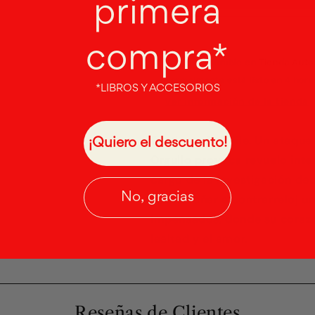
primera
compra*
Retiro disponible en
Tienda Autor
Normalmente está listo en 4 hora
*LIBROS Y ACCESORIOS
Ver información de la tienda
Santiago de Chile. Un ataque 
¡Quiero el descuento!
Orgullo provoca revuelo inter
cargo de la investigación de
No, gracias
desentrañar a contrarreloj un
impensados, donde su corazón
lealtad y el amor.
Reseñas de Clientes