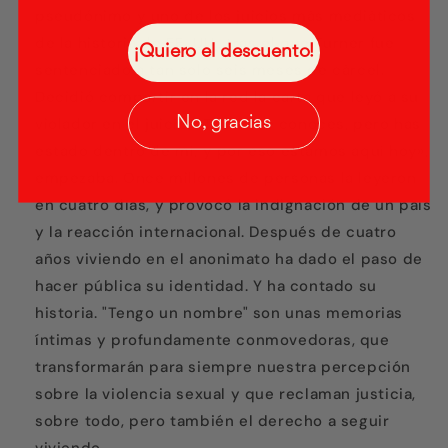
pseudónimo y uno de los juicios más mediáticos
de la historia de EE. UU., tras el que Turner fue
¡Quiero el descuento!
sentenciado a tan solo seis meses de cárcel.
Decidió compartir en la red la carta que leyó a su
No, gracias
violador en el juicio: «Tú no me conoces, pero has
estado dentro de mí, y por eso estamos aquí hoy»,
empezaba. Once millones de personas la leyeron
en cuatro días, y provocó la indignación de un país
y la reacción internacional. Después de cuatro
años viviendo en el anonimato ha dado el paso de
hacer pública su identidad. Y ha contado su
historia. "Tengo un nombre" son unas memorias
íntimas y profundamente conmovedoras, que
transformarán para siempre nuestra percepción
sobre la violencia sexual y que reclaman justicia,
sobre todo, pero también el derecho a seguir