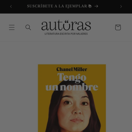
Ir
directamente
SUSCRÍBETE A LA EJEMPLAR 📚
al contenido
Carrito
Ir
directamente
a la
información
del producto