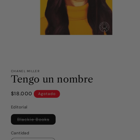
CHANEL MILLER
Tengo un nombre
Precio
$18.000
Agotado
habitual
Editorial
Variante
Blackie Books
agotada
o
no
Cantidad
disponible