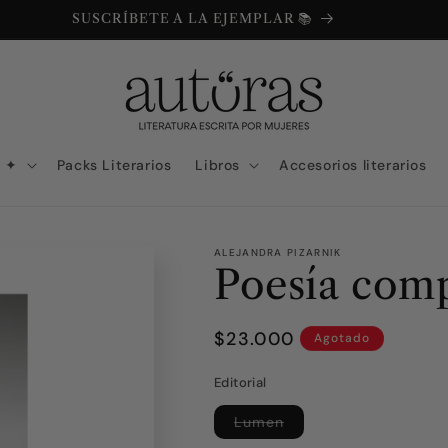
SUSCRÍBETE A LA EJEMPLAR 📚
N ✦
Packs Literarios
Libros
Accesorios literarios
ALEJANDRA PIZARNIK
Poesía comp
Precio
$23.000
Agotado
habitual
Editorial
Variante
Lumen
agotada