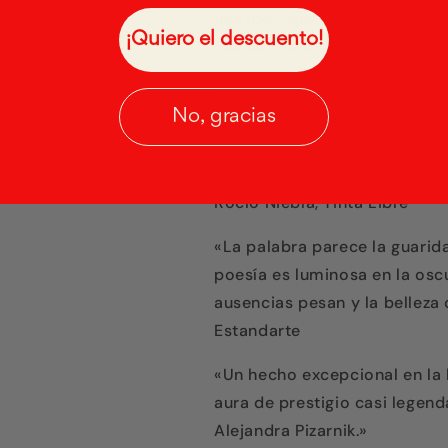
has ido / que todo ha termin
¡Quiero el descuento!
Manuel Rodríguez, Babelia
«Sumergirse en la intimidad 
No, gracias
las arenas movedizas de una pul
constante descubrimiento de u
en poco, como quien paladea
Rocío Niebla, Tinta Libre
«La palabra parece la guarid
poesía es luminosa en la oscu
ausencias pesan y la belleza 
Estandarte
«Un hecho excepcional en la l
aura de prestigio casi legend
Alejandra Pizarnik.»