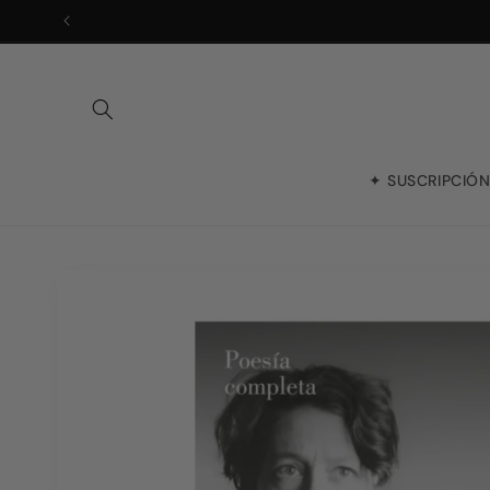
Ir
directamente
al contenido
✦ SUSCRIPCIÓ
Ir
directamente
a la
información
del producto