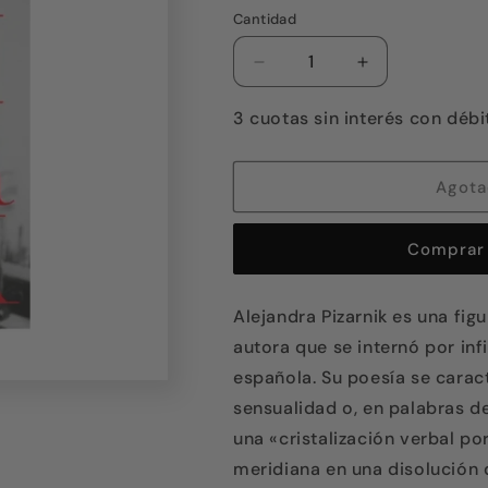
o
no
Cantidad
disponible
Reducir
Aumentar
cantidad
cantidad
para
para
3 cuotas sin interés con débi
Poesía
Poesía
completa
completa
Agot
Comprar 
Alejandra Pizarnik es una figu
autora que se internó por inf
española. Su poesía se carac
sensualidad o, en palabras de
una «cristalización verbal p
meridiana en una disolución 