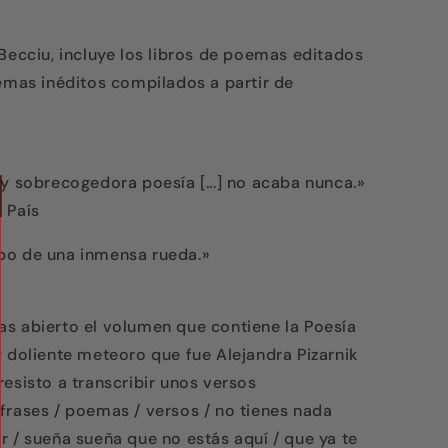
 Becciu, incluye los libros de poemas editados
oemas inéditos compilados a partir de
 y sobrecogedora poesía [...] no acaba nunca.»
 País
bo de una inmensa rueda.»
s abierto el volumen que contiene la Poesía
y doliente meteoro que fue Alejandra Pizarnik
esisto a transcribir unos versos
frases / poemas / versos / no tienes nada
r / sueña sueña que no estás aquí / que ya te