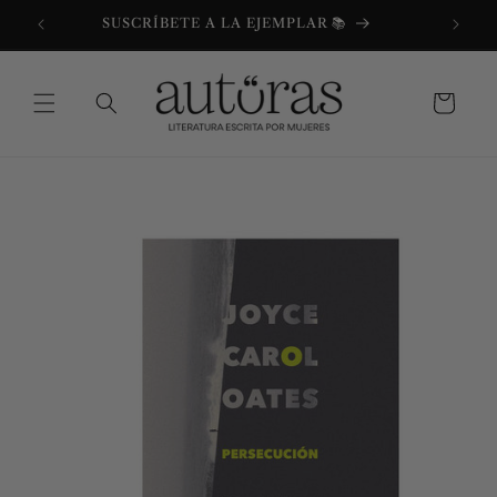
Ir
directamente
SUSCRÍBETE A LA EJEMPLAR 📚
al contenido
Carrito
Ir
directamente
a la
información
del producto