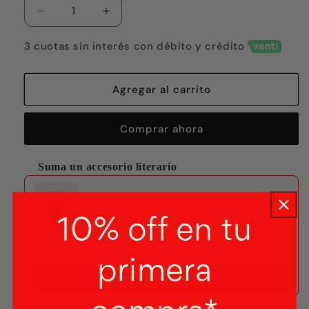
Reducir
Aumentar
cantidad
cantidad
para
para
3 cuotas sin interés con débito y crédito
Persecución
Persecución
Agregar al carrito
Comprar ahora
Suma un accesorio literario
Use the Previous and Next buttons to navigate through produ
10% off en tu
Accesorio Literario
Llavero
$7.000
primera
Agregar