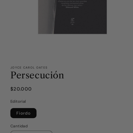
JOYCE CAROL OATES
Persecución
Precio
$20.000
habitual
Editorial
Fiordo
Cantidad