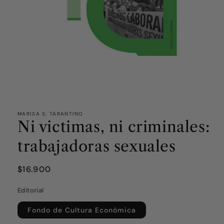
MARISA S. TARANTINO
Ni victimas, ni criminales:
trabajadoras sexuales
Precio
$16.900
habitual
Editorial
Fondo de Cultura Económica