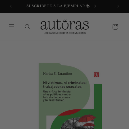
Ir
directamente
SUSCRÍBETE A LA EJEMPLAR 📚
al contenido
Carrito
Ir
directamente
a la
información
del producto