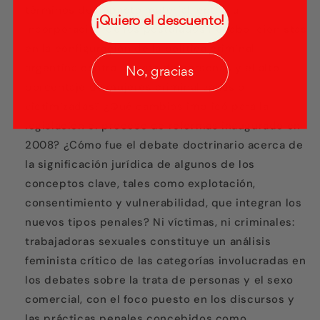
términos de impacto material, entre la
¡Quiero el descuento!
incorporación de los postulados neoabolicionistas
en la configuración de la política criminal
argentina contra la trata de personas y el alto
No, gracias
porcentaje de mujeres criminalizadas o
victimizadas? ¿Qué cambios implicó para la
legislación el proceso de reformas inaugurado en
2008? ¿Cómo fue el debate doctrinario acerca de
la significación jurídica de algunos de los
conceptos clave, tales como explotación,
consentimiento y vulnerabilidad, que integran los
nuevos tipos penales? Ni víctimas, ni criminales:
trabajadoras sexuales constituye un análisis
feminista crítico de las categorías involucradas en
los debates sobre la trata de personas y el sexo
comercial, con el foco puesto en los discursos y
las prácticas penales concebidos como