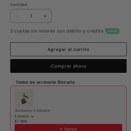
Cantidad
Reducir
Aumentar
cantidad
cantidad
para
para
3 cuotas sin interés con débito y crédito
Ni
Ni
victimas,
victimas,
ni
ni
Agregar al carrito
criminales:
criminales:
trabajadoras
trabajadoras
Comprar ahora
sexuales
sexuales
Suma un accesorio literario
Use the Previous and Next buttons to navigate through produ
Accesorio Literario
Llavero
$7.000
Agregar