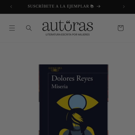
Ir
directamente
SUSCRÍBETE A LA EJEMPLAR 📚
al contenido
Carrito
Ir
directamente
a la
información
del producto