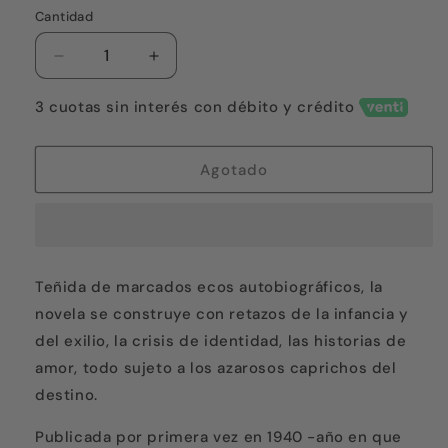
o
no
Cantidad
disponible
Reducir
Aumentar
cantidad
cantidad
para
para
3 cuotas sin interés con débito y crédito
Los
Los
perros
perros
y
y
Agotado
los
los
lobos
lobos
(de
(de
bolsillo)
bolsillo)
Teñida de marcados ecos autobiográficos, la
novela se construye con retazos de la infancia y
del exilio, la crisis de identidad, las historias de
amor, todo sujeto a los azarosos caprichos del
destino.
Publicada por primera vez en 1940 -año en que