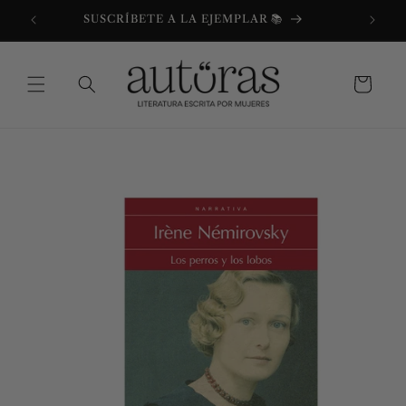
Ir
directamente
SUSCRÍBETE A LA EJEMPLAR 📚
al contenido
Carrito
Ir
directamente
a la
información
del producto