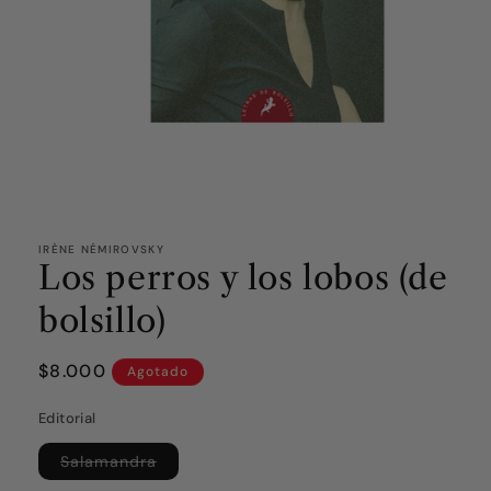
IRÈNE NÉMIROVSKY
Los perros y los lobos (de
bolsillo)
Precio
$8.000
Agotado
habitual
Editorial
Variante
Salamandra
agotada