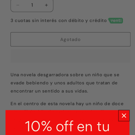
Reducir
Aumentar
cantidad
cantidad
para
para
3 cuotas sin interés con débito y crédito
Las
Las
lealtades
lealtades
Agotado
Una novela desgarradora sobre un niño que se
evade bebiendo y unos adultos que tratan de
encontrar un sentido a sus vidas.
En el centro de esta novela hay un niño de doce
años: Théo, hijo de padres separados. El
progenitor, sumido en una depresión, apenas sale
10% off en tu
de su caótico y degradado apartamento, y la