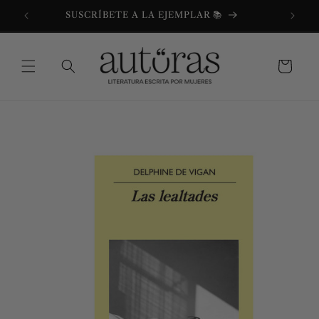
Ir
directamente
SUSCRÍBETE A LA EJEMPLAR 📚
al contenido
Carrito
Ir
directamente
a la
información
del producto