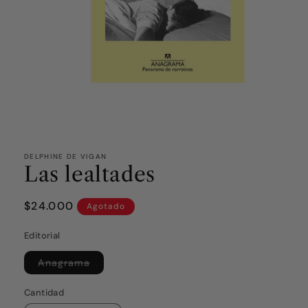
DELPHINE DE VIGAN
Las lealtades
Precio
$24.000
Agotado
habitual
Editorial
Variante
Anagrama
agotada
o
no
Cantidad
disponible