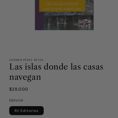
CARMEN PÉREZ REYES
Las islas donde las casas
navegan
Precio
$28.000
habitual
Editorial
Ril Editories