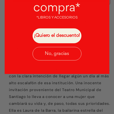
compra*
*LIBROS Y ACCESORIOS
Retiro disponible en
Tienda Autoras Librería
Normalmente está listo en 4 horas
Ver información de la tienda
¡Quiero el descuento!
Rafael Correa es un joven abogado que, después
No, gracias
de alcanzar reiterados logros en uno de los
mejores bufetes del país, decide darle un vuelco a
su carrera y pasa a formar parte del poder judicial,
con la clara intención de llegar algún un día al más
alto escalafón de esa institución. Una inocente
invitación proveniente del Teatro Municipal de
Santiago lo lleva a conocer a una mujer que
cambiará su vida y, de paso, todas sus prioridades.
Ella es Laura de la Barra, la bailarina estrella del