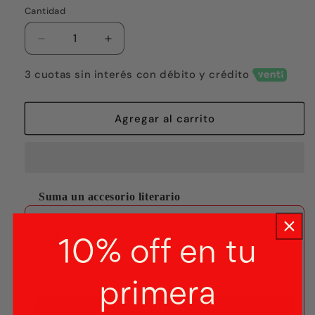
Cantidad
Reducir
Aumentar
cantidad
cantidad
para
para
3 cuotas sin interés con débito y crédito
Las
Las
islas
islas
donde
donde
Agregar al carrito
las
las
casas
casas
navegan
navegan
Suma un accesorio literario
Use the Previous and Next buttons to navigate through produ
10% off en tu
Accesorio Literario
Llavero
primera
$7.000
Agregar