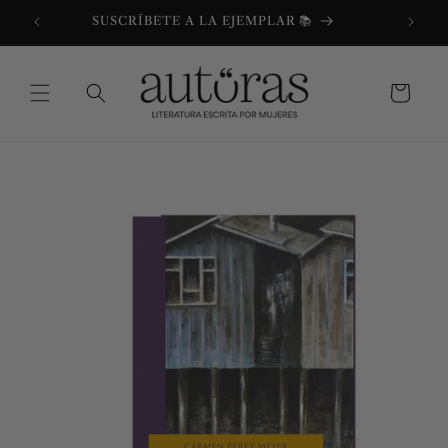
Ir
directamente
SUSCRÍBETE A LA EJEMPLAR 📚
al contenido
Carrito
Ir
directamente
a la
información
del producto