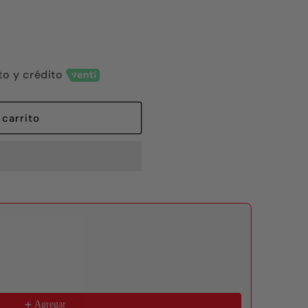
to y crédito
 carrito
 to navigate through product recommendations, or scroll horizon
Agregar