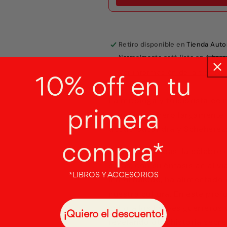
Retiro disponible en
Tienda Autor
Normalmente está listo en 4 hora
Ver información de la tienda
10% off en tu
La mitóloga y folclorista de
primera
asombrosa pero largamente en
desde Casandra y Schehereza
compra*
Durante décadas, la célebre 
caras, con su énfasis en el vi
*LIBROS Y ACCESORIOS
inmortalidad, ha alimentado
nuestra cultura. En este profu
culto a los héroes guerreros y
¡Quiero el descuento!
revelando otra historia secre