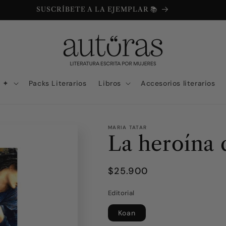
SUSCRÍBETE A LA EJEMPLAR 📚
N ✦
Packs Literarios
Libros
Accesorios literarios
MARIA TATAR
La heroína d
Precio
$25.900
habitual
Editorial
Koan