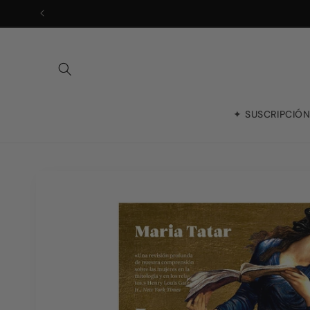
Ir
directamente
al contenido
✦ SUSCRIPCIÓ
Ir
directamente
a la
información
del producto