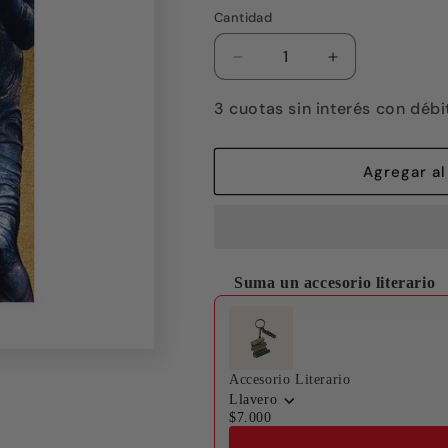
Cantidad
Reducir
Aumentar
cantidad
cantidad
para
para
3 cuotas sin interés con débi
La
La
heroína
heroína
de
de
Agregar al
las
las
1001
1001
caras
caras
Suma un accesorio literario
Use the Previous and Next buttons
Accesorio Literario
Llavero
$7.000