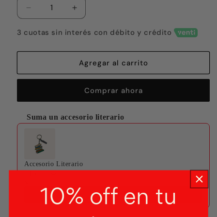
Reducir
Aumentar
cantidad
cantidad
para
para
3 cuotas sin interés con débito y crédito
Invierno
Invierno
Agregar al carrito
Comprar ahora
Suma un accesorio literario
Use the Previous and Next buttons to navigate through produ
Accesorio Literario
Llavero
$7.000
10% off en tu
Agregar