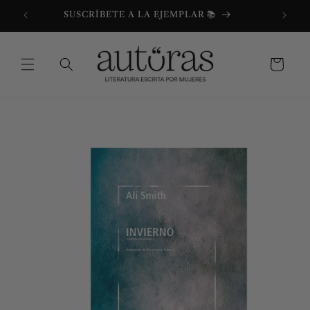
Ir
directamente
SUSCRÍBETE A LA EJEMPLAR 📚
al contenido
Carrito
Ir
directamente
a la
información
del producto