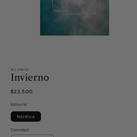
ALI SMITH
Invierno
Precio
$23.500
habitual
Editorial
Nórdica
Cantidad