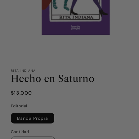
RITA INDIANA
Hecho en Saturno
Precio
$13.000
habitual
Editorial
Banda Propia
Cantidad