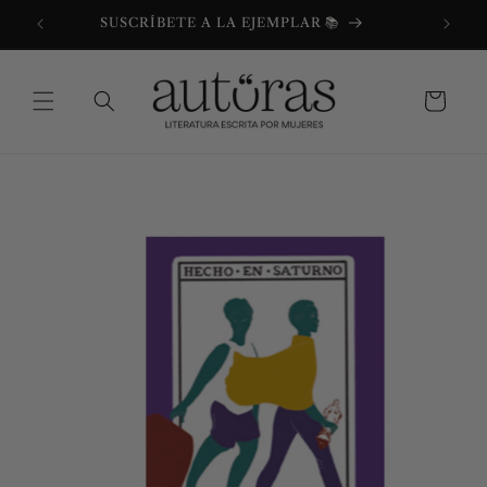
Ir
directamente
SUSCRÍBETE A LA EJEMPLAR 📚
al contenido
Carrito
Ir
directamente
a la
información
del producto