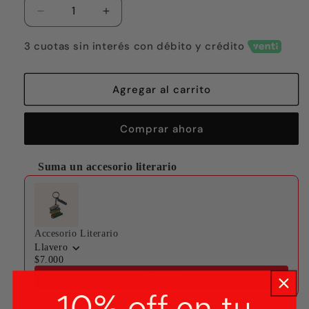
Reducir
Aumentar
cantidad
cantidad
para
para
3 cuotas sin interés con débito y crédito
Hecho
Hecho
en
en
Saturno
Saturno
Agregar al carrito
Comprar ahora
Suma un accesorio literario
Use the Previous and Next buttons to navigate through produ
Accesorio Literario
Llavero
$7.000
Agregar