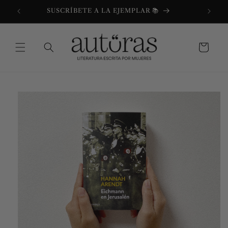
Ir
directamente
SUSCRÍBETE A LA EJEMPLAR 📚
al contenido
Carrito
Ir
directamente
a la
información
del producto