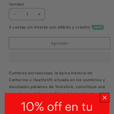
o
no
Cantidad
disponible
Reducir
Aumentar
cantidad
cantidad
para
para
3 cuotas sin interés con débito y crédito
Cumbres
Cumbres
Borrascosas
Borrascosas
(Austral)
(Austral)
Agotado
Cumbres borrascosas, la épica historia de
Catherine y Heathcliff, situada en los sombríos y
desolados páramos de Yorkshire, constituye una
asombrosa visión metafísica del destino, la
obsesión, la pasión y la venganza. Con ella, Emily
10% off en tu
Brontë, que la publicó bajo un seudónimo