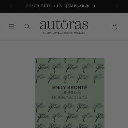
Ir
directamente
SUSCRÍBETE A LA EJEMPLAR 📚
al contenido
Carrito
Ir
directamente
a la
información
del producto