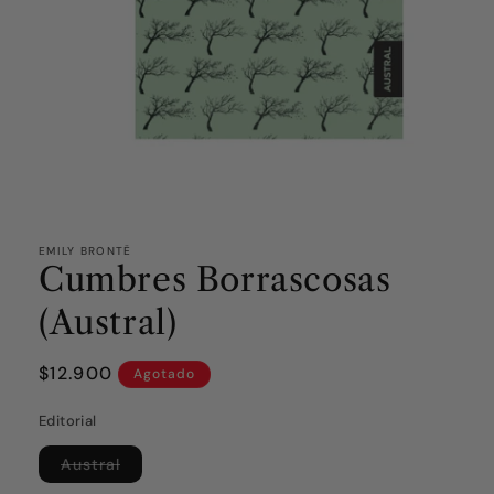
EMILY BRONTË
Cumbres Borrascosas
(Austral)
Precio
$12.900
Agotado
habitual
Editorial
Variante
Austral
agotada