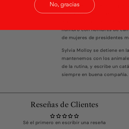
No, gracias
la casa de sus padres la prot
a vivir con otros seres, en es
así una etapa de convivencia
nombró con nombres de cant
de mujeres de presidentes m
Sylvia Molloy se detiene en 
mantenemos con los animales,
de la rutina, y escribe un ca
siempre en buena compañía.
Reseñas de Clientes
Sé el primero en escribir una reseña