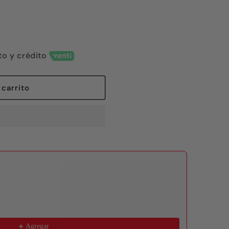
to y crédito
 carrito
 to navigate through product recommendations, or scroll horizon
Agregar