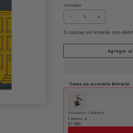
Cantidad
Reducir
Aumentar
cantidad
cantidad
para
para
3 cuotas sin interés con débi
Animalia
Animalia
Agregar al
Suma un accesorio literario
Use the Previous and Next buttons
Accesorio Literario
Llavero
$7.000