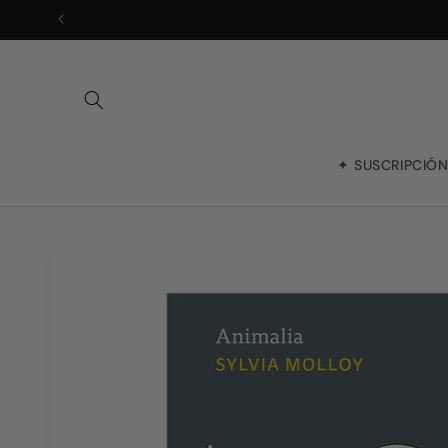
Ir
directamente
al contenido
✦ SUSCRIPCIÓ
Ir
directamente
a la
información
del producto