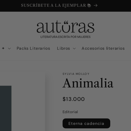
SUSCRÍBETE A LA EJEMPLAR 📚
N ✦
Packs Literarios
Libros
Accesorios literarios
SYLVIA MOLLOY
Animalia
Precio
$13.000
habitual
Editorial
Eterna cadencia