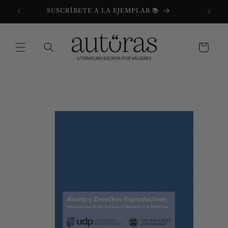
Ir
directamente
SUSCRÍBETE A LA EJEMPLAR 📚
al contenido
Carrito
Ir
directamente
a la
información
del producto