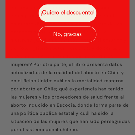
y
y
Por una parte, se enfrentará a la discusión
la
la
¡Quiero el descuento!
Medicina
Medicina
conceptual y ética sobre la interrupción del
embarazo:¿Es el derecho al aborto, parte de los
derechos sexuales y reproductivos de las
No, gracias
mujeres? ¿Cuál es el estatus moral del embrión y
del feto? ¿Tienen éstos derechos; y de ser así,
cómo se armonizan con los derechos de las
mujeres? Por otra parte, el libro presenta datos
actualizados de la realidad del aborto en Chile y
en el Reino Unido: cuál es la mortalidad materna
por aborto en Chile; qué experiencia han tenido
las mujeres y los proveedores de salud frente al
aborto inducido en Escocia, donde forma parte de
una política pública estatal y cuál ha sido la
situación de las mujeres que han sido perseguidas
por el sistema penal chileno.