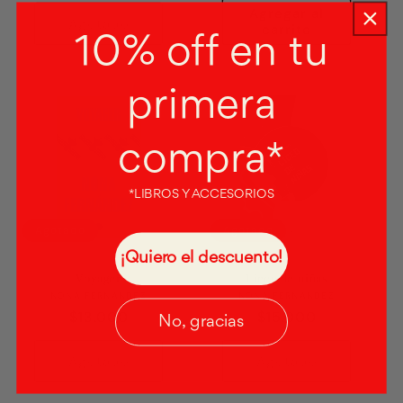
Agregar al
Agotado
carrito
10% off en tu
primera
compra*
*LIBROS Y ACCESORIOS
Agotado
Agotado
¡Quiero el descuento!
Voyager
Liceo de niñas
Proveedor:
Proveedor:
NONA FERNÁNDEZ
NONA FERNÁNDEZ
Precio
$13.000
Precio
$15.000
No, gracias
habitual
habitual
Agotado
Agotado