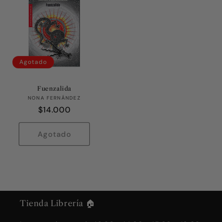
Agotado
Fuenzalida
Proveedor:
NONA FERNÁNDEZ
Precio
$14.000
habitual
Agotado
Tienda Librería 🏠