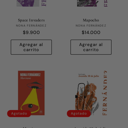
ó
n
Space Invaders
Mapocho
:
Proveedor:
Proveedor:
NONA FERNÁNDEZ
NONA FERNÁNDEZ
Precio
$9.900
Precio
$14.000
habitual
habitual
Agregar al
Agregar al
carrito
carrito
Agotado
Agotado