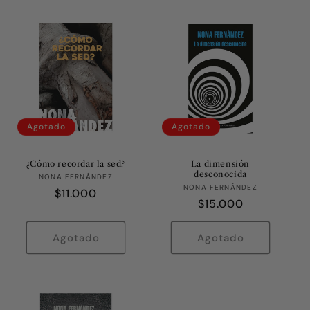
Agotado
Agotado
¿Cómo recordar la sed?
La dimensión
desconocida
Proveedor:
NONA FERNÁNDEZ
Proveedor:
NONA FERNÁNDEZ
Precio
$11.000
Precio
$15.000
habitual
habitual
Agotado
Agotado