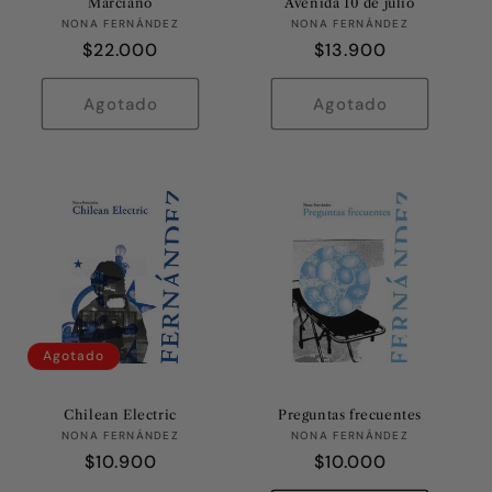
Marciano
Avenida 10 de julio
Proveedor:
Proveedor:
NONA FERNÁNDEZ
NONA FERNÁNDEZ
Precio
$22.000
Precio
$13.900
habitual
habitual
Agotado
Agotado
Agotado
Chilean Electric
Preguntas frecuentes
Proveedor:
Proveedor:
NONA FERNÁNDEZ
NONA FERNÁNDEZ
Precio
$10.900
Precio
$10.000
habitual
habitual