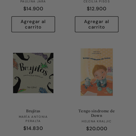
Proveedor:
Proveedor:
PAULINA JARA
CECILIA PISOS
Precio
$14.900
Precio
$12.900
habitual
habitual
Agregar al
Agregar al
carrito
carrito
Brujitas
Tengo síndrome de
Down
Proveedor:
MARÍA ANTONIA
PERALTA
Proveedor:
HELENA KRALJIC
Precio
$14.830
Precio
$20.000
habitual
habitual