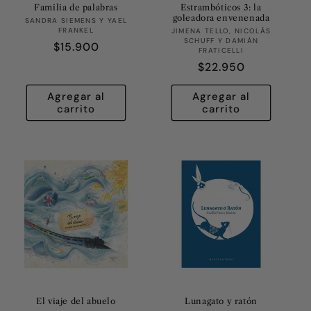
Familia de palabras
Estrambóticos 3: la
goleadora envenenada
Proveedor:
SANDRA SIEMENS Y YAEL
FRANKEL
Proveedor:
JIMENA TELLO, NICOLÁS
SCHUFF Y DAMIÁN
Precio
$15.900
FRATICELLI
habitual
Precio
$22.950
habitual
Agregar al
Agregar al
carrito
carrito
El viaje del abuelo
Lunagato y ratón