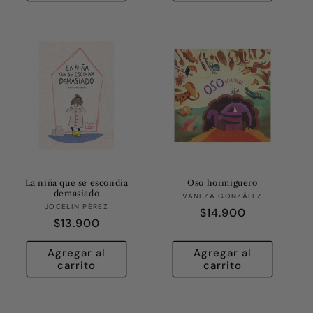
La niña que se escondía
Oso hormiguero
demasiado
Proveedor:
VANEZA GONZÁLEZ
Proveedor:
JOCELIN PÉREZ
Precio
$14.900
Precio
$13.900
habitual
habitual
Agregar al
Agregar al
carrito
carrito