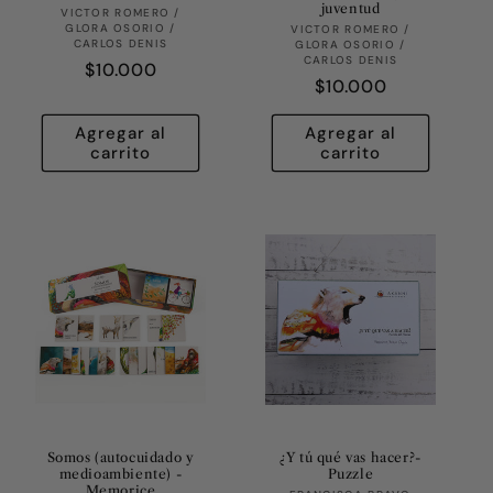
juventud
Proveedor:
VICTOR ROMERO /
GLORA OSORIO /
Proveedor:
VICTOR ROMERO /
CARLOS DENIS
GLORA OSORIO /
CARLOS DENIS
Precio
$10.000
Precio
$10.000
habitual
habitual
Agregar al
Agregar al
carrito
carrito
Somos (autocuidado y
¿Y tú qué vas hacer?-
medioambiente) -
Puzzle
Memorice