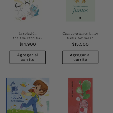
La solución
Cuando estamos juntos
Proveedor:
Proveedor:
ADRIANA KESELMAN
MARÍA PAZ SALAS
Precio
$14.900
Precio
$15.500
habitual
habitual
Agregar al
Agregar al
carrito
carrito