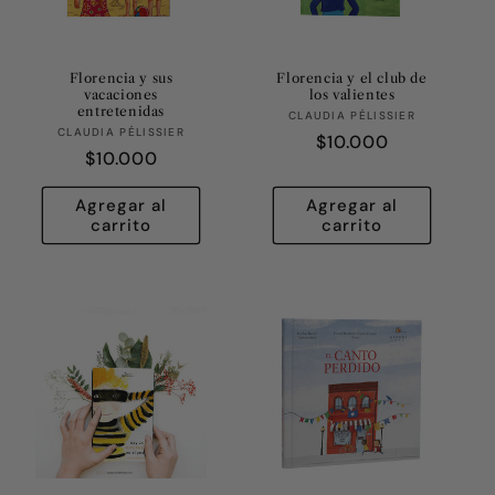
ó
n
Florencia y sus
Florencia y el club de
vacaciones
los valientes
:
entretenidas
Proveedor:
CLAUDIA PÉLISSIER
Proveedor:
CLAUDIA PÉLISSIER
Precio
$10.000
Precio
$10.000
habitual
habitual
Agregar al
Agregar al
carrito
carrito