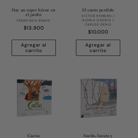
Hay un super héroe en
El canto perdido
el jardín
Proveedor:
VICTOR ROMERO /
Proveedor:
GLORIA OSORIO /
FRANCISCA BRAVO
CARLOS DENIS
Precio
$13.900
Precio
$10.000
habitual
habitual
Agregar al
Agregar al
carrito
carrito
Cactus
Sueño, locura y