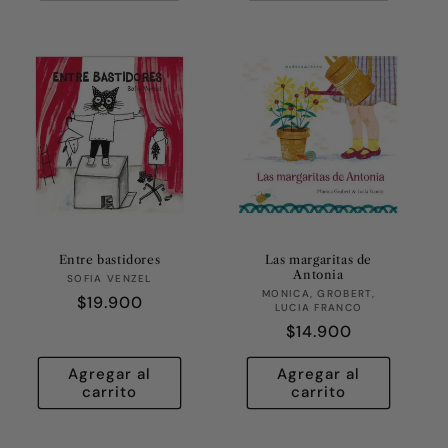
Entre bastidores
Las margaritas de
Antonia
Proveedor:
SOFIA VENZEL
Proveedor:
MONICA, GROBERT,
Precio
$19.900
LUCIA FRANCO
habitual
Precio
$14.900
habitual
Agregar al
Agregar al
carrito
carrito