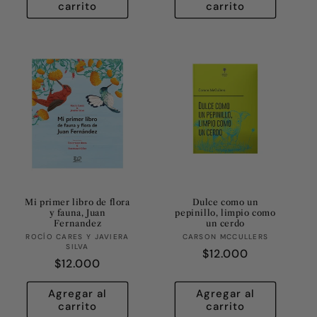
carrito
carrito
Mi primer libro de flora
Dulce como un
y fauna, Juan
pepinillo, limpio como
Fernandez
un cerdo
Proveedor:
Proveedor:
ROCÍO CARES Y JAVIERA
CARSON MCCULLERS
SILVA
Precio
$12.000
Precio
$12.000
habitual
habitual
Agregar al
Agregar al
carrito
carrito