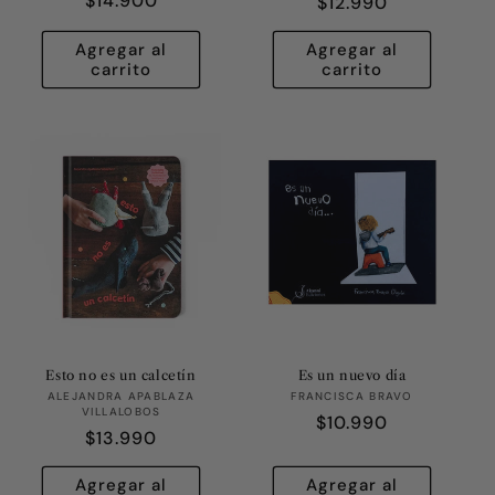
Precio
$14.900
Precio
$12.990
habitual
habitual
Agregar al
Agregar al
carrito
carrito
Esto no es un calcetín
Es un nuevo día
Proveedor:
Proveedor:
ALEJANDRA APABLAZA
FRANCISCA BRAVO
VILLALOBOS
Precio
$10.990
Precio
$13.990
habitual
habitual
Agregar al
Agregar al