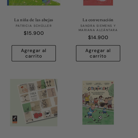
La niña de las abejas
La conversación
Proveedor:
Proveedor:
PATRICIA SCHÜLLER
SANDRA SIEMENS Y
MARIANA ALCÁNTARA
Precio
$15.900
Precio
$14.900
habitual
habitual
Agregar al
Agregar al
carrito
carrito