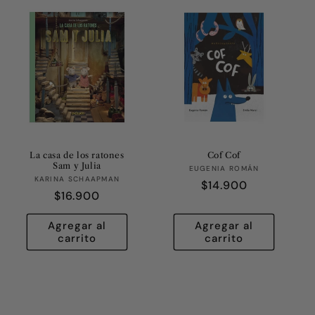
La casa de los ratones
Cof Cof
Sam y Julia
Proveedor:
EUGENIA ROMÁN
Proveedor:
KARINA SCHAAPMAN
Precio
$14.900
Precio
$16.900
habitual
habitual
Agregar al
Agregar al
carrito
carrito