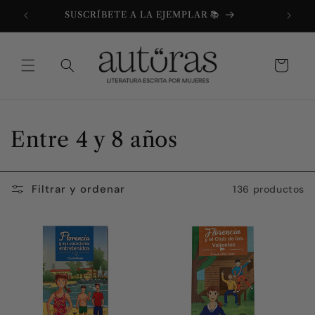
Ir
directamente
SUSCRÍBETE A LA EJEMPLAR 📚
al contenido
Carrito
C
Entre 4 y 8 años
o
l
Filtrar y ordenar
136 productos
e
c
c
i