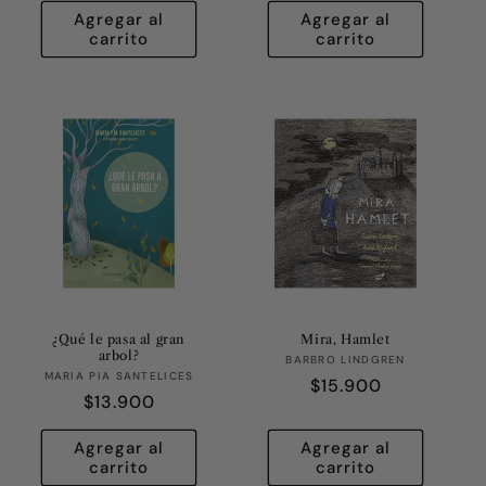
Agregar al
Agregar al
carrito
carrito
¿Qué le pasa al gran
Mira, Hamlet
arbol?
Proveedor:
BARBRO LINDGREN
Proveedor:
MARIA PIA SANTELICES
Precio
$15.900
Precio
$13.900
habitual
habitual
Agregar al
Agregar al
carrito
carrito