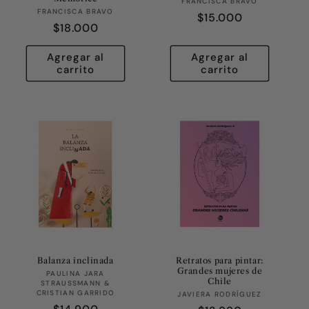
Proveedor:
FRANCISCA BRAVO
Proveedor:
FRANCISCA BRAVO
Precio
$15.000
Precio
$18.000
habitual
habitual
Agregar al
Agregar al
carrito
carrito
Balanza inclinada
Retratos para pintar:
Grandes mujeres de
Proveedor:
PAULINA JARA
Chile
STRAUSSMANN &
CRISTIAN GARRIDO
Proveedor:
JAVIERA RODRÍGUEZ